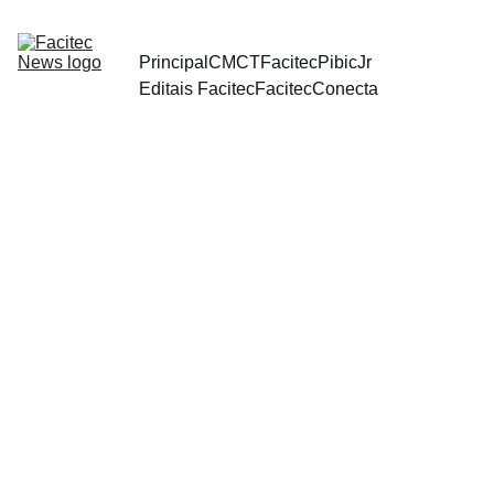
Principal
CMCT
Facitec
PibicJr
Editais Facitec
FacitecConecta
INFORMATIVO ELETRÔNICO DO FUNDO 
MUNICIPAL DE CIÊNCIA, TECNOLOGIA E 
INOVAÇÃO DE VITÓRIA - EDIÇÃO Nº 01/2025